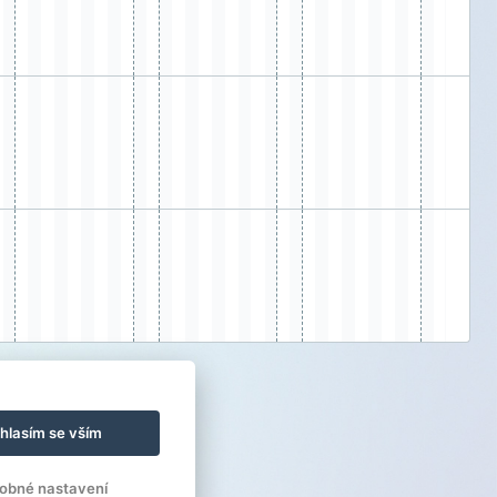
hlasím se vším
obné nastavení