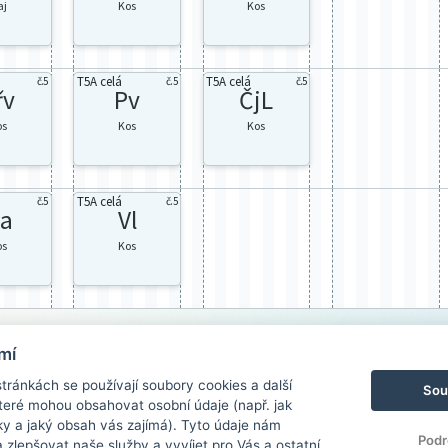
aj
Kos
Kos
T5A celá
T5A celá
č.5
č.5
č.5
řv
Pv
ČjL
os
Kos
Kos
T5A celá
č.5
č.5
a
Vl
os
Kos
mí
ránkách se používají soubory cookies a další
Sou
 které mohou obsahovat osobní údaje (např. jak
ky a jaký obsah vás zajímá). Tyto údaje nám
Podr
zlepšovat naše služby a vyvíjet pro Vás a ostatní