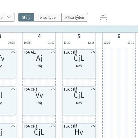
Stálý
Tento týden
Příští týden
3
4
5
6
10:25
10:35
11:20
11:30
12:15
12:25
13:10
T5A Aj1
T5A celá
č.5
č.5
č.5
řv
Aj
ČjL
os
Daj
Kos
T5A celá
T5A celá
č.5
č.5
č.5
l
Vv
ČjL
os
Daj
Kos
T5A celá
T5A celá
č.5
č.5
č.5
j
ČjL
Hv