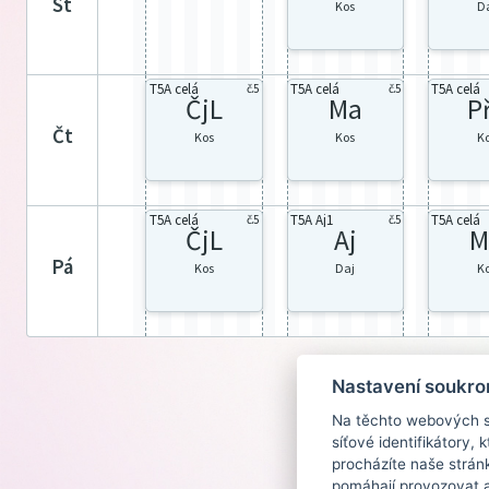
st
Kos
D
T5A celá
T5A celá
T5A celá
č.5
č.5
ČjL
Ma
P
čt
Kos
Kos
K
T5A celá
T5A Aj1
T5A celá
č.5
č.5
ČjL
Aj
M
pá
Kos
Daj
K
Nastavení soukro
Na těchto webových st
síťové identifikátory,
procházíte naše strán
pomáhají provozovat a 