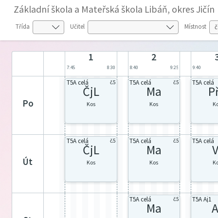
Základní škola a Mateřská škola Libáň, okres Jičín
Třída
Učitel
Místnost
1
2
7:45
8:30
8:40
9:25
9:40
T5A celá
T5A celá
T5A celá
č.5
č.5
ČjL
Ma
P
po
Kos
Kos
K
T5A celá
T5A celá
T5A celá
č.5
č.5
ČjL
Ma
V
út
Kos
Kos
K
T5A celá
T5A Aj1
č.5
Ma
A